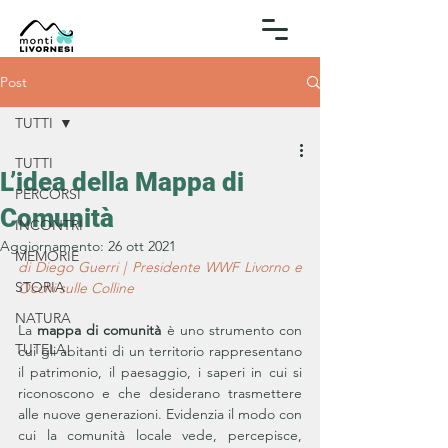
Post
TUTTI
TUTTI
L’idea della Mappa di
PERCORSI
Comunità
INCONTRI
Aggiornamento:
26 ott 2021
MEMORIE
di Diego Guerri | Presidente WWF Livorno e 
STORIA
Occhi sulle Colline
NATURA
La 
mappa di comunità
 è uno strumento con 
TUTELA
cui gli abitanti di un territorio rappresentano 
il patrimonio, il paesaggio, i saperi in cui si 
riconoscono e che desiderano trasmettere 
alle nuove generazioni. Evidenzia il modo con 
cui la comunità locale vede, percepisce, 